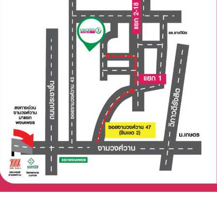
Search
for: