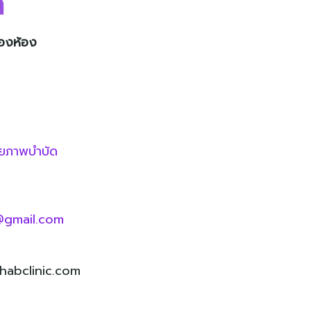
ด
องห้อง
ิกกายภาพบำบัด
c@gmail.com
abclinic.com